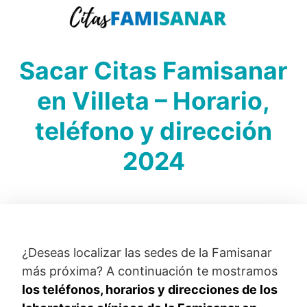
Saltar
al
contenido
Sacar Citas Famisanar
en Villeta – Horario,
teléfono y dirección
2024
¿Deseas localizar las sedes de la Famisanar
más próxima? A continuación te mostramos
los teléfonos, horarios y direcciones de los